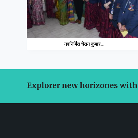
नवनिर्मित चेतन कुमार...
Explorer new horizones with