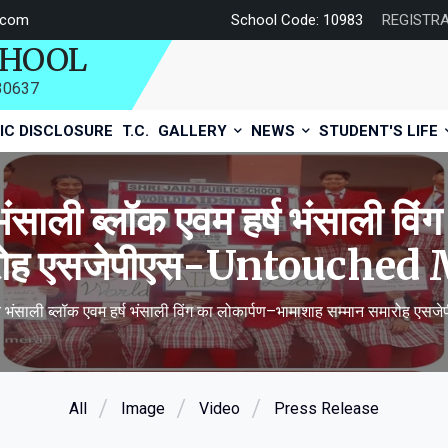
.com
School Code: 10983
REGISTR
CHOOL
730637
IC DISCLOSURE
T.C.
GALLERY
NEWS
STUDENT'S LIFE
भंसाली ब्लॉक एवम हर्ष भंसाली वि
मारोह एसजेपीएस-Untouche
ार भंसाली ब्लॉक एवम हर्ष भंसाली विंग का लोकार्पण–भामाशाह सम्मान समारो
All
Image
Video
Press Release