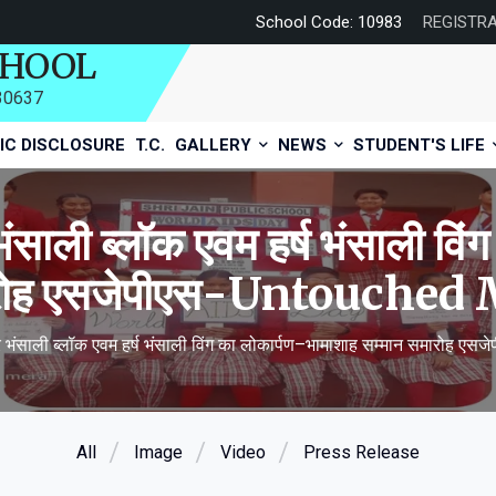
School Code: 10983
REGISTR
CHOOL
730637
IC DISCLOSURE
T.C.
GALLERY
NEWS
STUDENT'S LIFE
भंसाली ब्लॉक एवम हर्ष भंसाली वि
मारोह एसजेपीएस-Untouche
ार भंसाली ब्लॉक एवम हर्ष भंसाली विंग का लोकार्पण–भामाशाह सम्मान समारो
All
Image
Video
Press Release