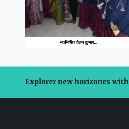
नवनिर्मित चेतन कुमार...
Explorer new horizones with